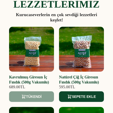
LEZZETLERİMİZ
Kurucaseverlerin en çok sevdiği lezzetleri
keşfet!
Kavrulmuş Giresun İç
Natürel Çiğ İç Giresun
Fındık (500g Vakumlu)
Fındık (500g Vakumlu)
689.00TL
595.00TL
TÜKENDI
SEPETE EKLE