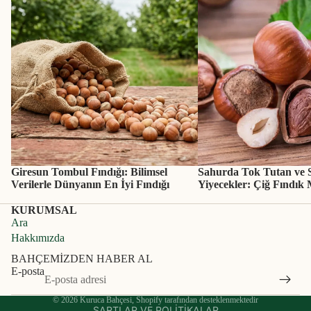
Giresun Tombul Fındığı: Bilimsel
Sahurda Tok Tutan ve
Verilerle Dünyanın En İyi Fındığı
Yiyecekler: Çiğ Fındık 
Gizlilik politikası
KURUMSAL
Ara
Para iade politikası
Hakkımızda
Hizmet şartları
BAHÇEMİZDEN HABER AL
İletişim bilgileri
E-posta
Kargo politikası
© 2026
Kuruca Bahçesi
, Shopify tarafından desteklenmektedir
ŞARTLAR VE POLITIKALAR