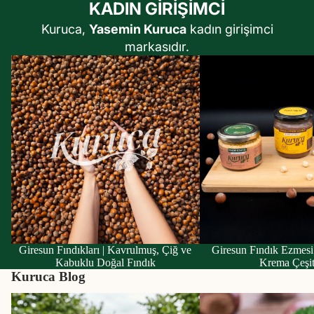
KADIN GİRİŞİMCİ
Kuruca,
Yasemin Kuruca
kadın girişimci
markasıdır.
Giresun Fındıkları | Kavrulmuş, Çiğ ve
Giresun Fındık Ezmesi ve 
Kabuklu Doğal Fındık
Krema Çeşitleri
Giresun Fındıkları | Kavrulmuş, Çiğ ve
Giresun Fındık Ezmesi 
Kabuklu Doğal Fındık
Krema Çeşit
Kuruca Blog
Giresun Tombul Fındığı: Bilimsel
Sahurda Tok Tutan ve S
Verilerle Dünyanın En İyi Fındığı
Yiyecekler: Çiğ Fındık M